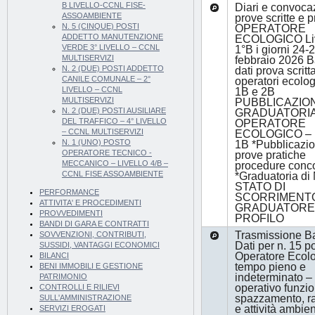
B LIVELLO-CCNL FISE-
Diari e convoca
ASSOAMBIENTE
prove scritte e p
N. 5 (CINQUE) POSTI
OPERATORE
ADDETTO MANUTENZIONE
ECOLOGICO Liv
VERDE 3° LIVELLO – CCNL
1°B i giorni 24-
MULTISERVIZI
febbraio 2026 
N. 2 (DUE) POSTI ADDETTO
dati prova scritt
CANILE COMUNALE – 2°
operatori ecologi
LIVELLO – CCNL
1B e 2B
MULTISERVIZI
PUBBLICAZIO
N. 2 (DUE) POSTI AUSILIARE
GRADUATORI
DEL TRAFFICO – 4° LIVELLO
OPERATORE
– CCNL MULTISERVIZI
ECOLOGICO – L
N. 1 (UNO) POSTO
1B *Pubblicazio
OPERATORE TECNICO -
prove pratiche
MECCANICO – LIVELLO 4/B –
procedure conco
CCNL FISE ASSOAMBIENTE
*Graduatoria di 
STATO DI
PERFORMANCE
SCORRIMENT
ATTIVITA' E PROCEDIMENTI
GRADUATORE 
PROVVEDIMENTI
PROFILO
BANDI DI GARA E CONTRATTI
Trasmissione B
SOVVENZIONI, CONTRIBUTI,
Dati per n. 15 po
SUSSIDI, VANTAGGI ECONOMICI
Operatore Ecolo
BILANCI
tempo pieno e
BENI IMMOBILI E GESTIONE
indeterminato –
PATRIMONIO
operativo funzio
CONTROLLI E RILIEVI
spazzamento, ra
SULL'AMMINISTRAZIONE
e attività ambien
SERVIZI EROGATI