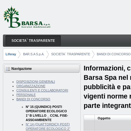
Salta al contenuto
SOCIETA` TRASPARENTE
N° 15 (QUINDICI) POSTI OPERATORE ECOLOGICO
Navigazione
Liferay
BAR.S.A S.p.A.
SOCIETA` TRASPARENTE
BANDI DI CONCORSO
Breadcrumb
Informazioni, c
Navigazione
Barsa Spa nel r
DISPOSIZIONI GENERALI
pubblicità e pa
ORGANIZZAZIONE
CONSULENTI E COLLABORATORI
vigenti norme 
PERSONALE
BANDI DI CONCORSO
parte integran
N° 15 (QUINDICI) POSTI
OPERATORE ECOLOGICO
1° B LIVELLO _ CCNL FISE-
Oggetto
ASSOAMBIENTE
N° 14 (QUATTORDICI) POSTI
OPERATORE ECOLOGICO 2°