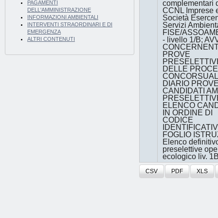
complementari 
PAGAMENTI
CCNL Imprese 
DELL'AMMINISTRAZIONE
Società Esercen
INFORMAZIONI AMBIENTALI
Servizi Ambienta
INTERVENTI STRAORDINARI E DI
FISE/ASSOAM
EMERGENZA
- livello 1/B; A
ALTRI CONTENUTI
CONCERNENT
PROVE
PRESELETTIV
DELLE PROC
CONCORSUAL
DIARIO PROV
CANDIDATI A
PRESELETTIV
ELENCO CAND
IN ORDINE DI
CODICE
IDENTIFICATI
FOGLIO ISTRU
Elenco definitiv
preselettive ope
ecologico liv. 1
CSV
PDF
XLS