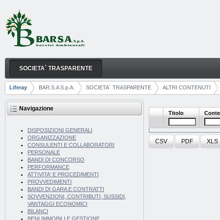
Salta al contenuto
SOCIETA` TRASPARENTE
ACCESSIBILITÀ E CATALOGO DEI DATI, METADAT
Navigazione
Liferay
BAR.S.A S.p.A.
SOCIETA` TRASPARENTE
ALTRI CONTENUTI
Breadcrumb
Navigazione
Titolo
Conte
DISPOSIZIONI GENERALI
ORGANIZZAZIONE
CSV
PDF
XLS
CONSULENTI E COLLABORATORI
PERSONALE
BANDI DI CONCORSO
PERFORMANCE
ATTIVITA' E PROCEDIMENTI
PROVVEDIMENTI
BANDI DI GARA E CONTRATTI
SOVVENZIONI, CONTRIBUTI, SUSSIDI,
VANTAGGI ECONOMICI
BILANCI
BENI IMMOBILI E GESTIONE