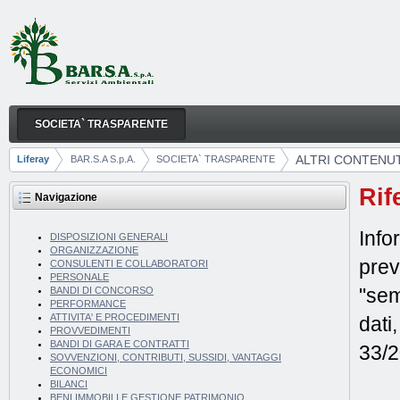
Salta al contenuto
SOCIETA` TRASPARENTE
ALTRI CONTENUTI
Navigazione
ALTRI CONTENUT
Liferay
BAR.S.A S.p.A.
SOCIETA` TRASPARENTE
Breadcrumb
Rif
Navigazione
Info
DISPOSIZIONI GENERALI
ORGANIZZAZIONE
prev
CONSULENTI E COLLABORATORI
PERSONALE
"sem
BANDI DI CONCORSO
PERFORMANCE
ATTIVITA' E PROCEDIMENTI
dati
PROVVEDIMENTI
BANDI DI GARA E CONTRATTI
33/2
SOVVENZIONI, CONTRIBUTI, SUSSIDI, VANTAGGI
ECONOMICI
BILANCI
BENI IMMOBILI E GESTIONE PATRIMONIO