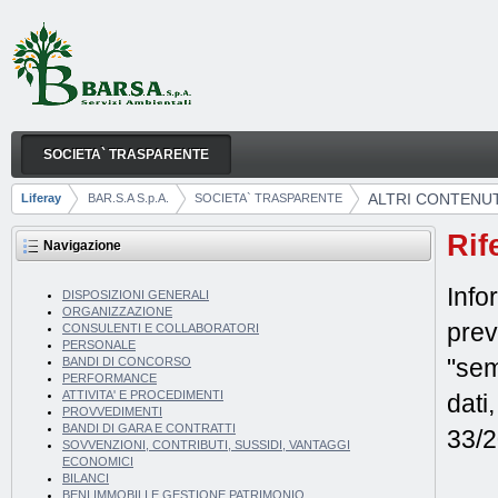
Salta al contenuto
SOCIETA` TRASPARENTE
ALTRI CONTENUTI
Navigazione
ALTRI CONTENUT
Liferay
BAR.S.A S.p.A.
SOCIETA` TRASPARENTE
Breadcrumb
Rif
Navigazione
Info
DISPOSIZIONI GENERALI
ORGANIZZAZIONE
prev
CONSULENTI E COLLABORATORI
PERSONALE
"sem
BANDI DI CONCORSO
PERFORMANCE
ATTIVITA' E PROCEDIMENTI
dati
PROVVEDIMENTI
BANDI DI GARA E CONTRATTI
33/2
SOVVENZIONI, CONTRIBUTI, SUSSIDI, VANTAGGI
ECONOMICI
BILANCI
BENI IMMOBILI E GESTIONE PATRIMONIO