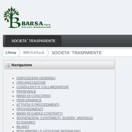
Salta al contenuto
SOCIETA` TRASPARENTE
SOCIETA` TRASPARENTE
Navigazione
SOCIETA` TRASPARENTE
Liferay
BAR.S.A S.p.A.
Breadcrumb
Navigazione
DISPOSIZIONI GENERALI
ORGANIZZAZIONE
CONSULENTI E COLLABORATORI
PERSONALE
BANDI DI CONCORSO
PERFORMANCE
ATTIVITA' E PROCEDIMENTI
PROVVEDIMENTI
BANDI DI GARA E CONTRATTI
SOVVENZIONI, CONTRIBUTI, SUSSIDI, VANTAGGI
ECONOMICI
BILANCI
BENI IMMOBILI E GESTIONE PATRIMONIO