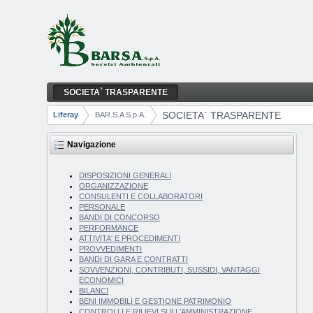
Salta al contenuto
SOCIETA` TRASPARENTE
SOCIETA` TRASPARENTE
Navigazione
SOCIETA` TRASPARENTE
Liferay
BAR.S.A S.p.A.
Breadcrumb
Navigazione
DISPOSIZIONI GENERALI
ORGANIZZAZIONE
CONSULENTI E COLLABORATORI
PERSONALE
BANDI DI CONCORSO
PERFORMANCE
ATTIVITA' E PROCEDIMENTI
PROVVEDIMENTI
BANDI DI GARA E CONTRATTI
SOVVENZIONI, CONTRIBUTI, SUSSIDI, VANTAGGI
ECONOMICI
BILANCI
BENI IMMOBILI E GESTIONE PATRIMONIO
CONTROLLI E RILIEVI SULL'AMMINISTRAZIONE