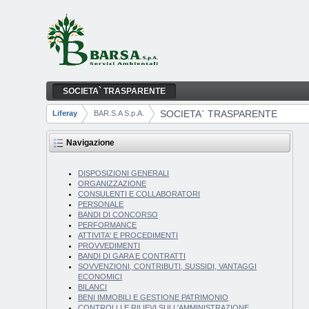
Salta al contenuto
SOCIETA` TRASPARENTE
SOCIETA` TRASPARENTE
Navigazione
SOCIETA` TRASPARENTE
Liferay
BAR.S.A S.p.A.
Breadcrumb
Navigazione
DISPOSIZIONI GENERALI
ORGANIZZAZIONE
CONSULENTI E COLLABORATORI
PERSONALE
BANDI DI CONCORSO
PERFORMANCE
ATTIVITA' E PROCEDIMENTI
PROVVEDIMENTI
BANDI DI GARA E CONTRATTI
SOVVENZIONI, CONTRIBUTI, SUSSIDI, VANTAGGI
ECONOMICI
BILANCI
BENI IMMOBILI E GESTIONE PATRIMONIO
CONTROLLI E RILIEVI SULL'AMMINISTRAZIONE