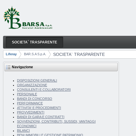
Salta al contenuto
SOCIETA` TRASPARENTE
SOCIETA` TRASPARENTE
Navigazione
SOCIETA` TRASPARENTE
Liferay
BAR.S.A S.p.A.
Breadcrumb
Navigazione
DISPOSIZIONI GENERALI
ORGANIZZAZIONE
CONSULENTI E COLLABORATORI
PERSONALE
BANDI DI CONCORSO
PERFORMANCE
ATTIVITA' E PROCEDIMENTI
PROVVEDIMENTI
BANDI DI GARA E CONTRATTI
SOVVENZIONI, CONTRIBUTI, SUSSIDI, VANTAGGI
ECONOMICI
BILANCI
BENI IMMOBILI E GESTIONE PATRIMONIO