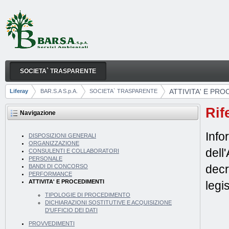
Salta al contenuto
SOCIETA` TRASPARENTE
ATTIVITA' E PROCEDIMENTI
Navigazione
ATTIVITA' E PRO
Liferay
BAR.S.A S.p.A.
SOCIETA` TRASPARENTE
Breadcrumb
Rif
Navigazione
Info
DISPOSIZIONI GENERALI
ORGANIZZAZIONE
dell
CONSULENTI E COLLABORATORI
PERSONALE
decr
BANDI DI CONCORSO
PERFORMANCE
ATTIVITA' E PROCEDIMENTI
legi
TIPOLOGIE DI PROCEDIMENTO
DICHIARAZIONI SOSTITUTIVE E ACQUISIZIONE
D'UFFICIO DEI DATI
PROVVEDIMENTI