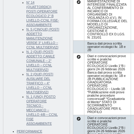
MANIFESTAZIONE DI
N° 14
INTERESSE FINALIZZATA
(QUATTORDICI)
AL CONFERIMENTO DI
INCARICO DI
POSTI OPERATORE
ORGANISMO DI
ECOLOGICO 2° B
VIGILANZA (O.d.V.), IN
LIVELLO-CCNL FISE-
FORMA COLLEGIALE DEL
MODELLO DI
ASSOAMBIENTE
ORGANIZZAZIONE,
N. 5 (CINQUE) POSTI
GESTIONE E
ADDETTO
CONTROLLO EX D.LGS.
N. 231/01
MANUTENZIONE
VERDE 3° LIVELLO –
Banca dati prova scritta
operatori ecologici liv. 1B e
CCNL MULTISERVIZI
2B
N. 2 (DUE) POSTI
Diari e convocazioni prove
ADDETTO CANILE
scritte e pratiche
COMUNALE – 2°
OPERATORE
LIVELLO – CCNL
ECOLOGICO Livello 1°B i
giorni 24-26 febbraio 2026
MULTISERVIZI
Banca dati prova scritta
N. 2 (DUE) POSTI
operatori ecologici liv. 1B e
AUSILIARE DEL
2B PUBBLICAZIONE
GRADUATORIA
TRAFFICO – 4°
OPERATORE
LIVELLO – CCNL
ECOLOGICO – Livello 1B
*Pubblicazione esiti prove
MULTISERVIZI
pratiche procedure
N. 1 (UNO) POSTO
concorsuali* *Graduatoria
OPERATORE
di Merito* STATO DI
SCORRIMENTO
TECNICO -
GRADUATORE PER IL
MECCANICO –
PROFILO
LIVELLO 4/B – CCNL
Diari e convocazioni prove
FISE
scritte e pratiche
ASSOAMBIENTE
OPERATORE
ECOLOGICO Livello 2°B i
giorni 24-26 febbraio 2026
PERFORMANCE