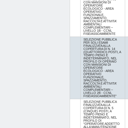
CON MANSIONI DI
OPERATORE
ECOLOGICO - AREA
OPERATIVO
FUNZIONALE,
SPAZZAMENTO,
RACCOLTA E ATTIVITA’
AMBIENTALI
COMPLEMENTARI –
LIVELLO 1B - CCNL
FISE/ASSOAMBIENTE
SELEZIONE PUBBLICA
PER SOLI ESAMI
FINALIZZATA ALLA
COPERTURA DI N. 14
(QUATTORDICI) POSTI, A
TEMPO PIENO E
INDETERMINATO, NEL
PROFILO DI OPERAIO
CON MANSIONI DI
OPERATORE
ECOLOGICO - AREA
OPERATIVO
FUNZIONALE,
SPAZZAMENTO,
RACCOLTA E ATTIVITA’
AMBIENTALI
COMPLEMENTARI –
LIVELLO 2B - CCNL
FISE/ASSOAMBIENTE”
SELEZIONE PUBBLICA
FINALIZZATA ALLA
COPERTURA DI N. 5
(CINQUE) POSTI, A
TEMPO PIENO E
INDETERMINATO, NEL
PROFILO DI
“OPERATORE ADDETTO
ALLA MANUTENZIONE