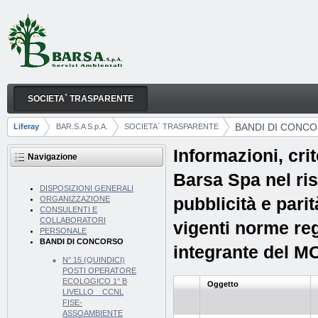
Salta al contenuto
SOCIETA` TRASPARENTE
BANDI DI CONCORSO
Navigazione
BANDI DI CONC
Liferay
BAR.S.A S.p.A.
SOCIETA` TRASPARENTE
Breadcrumb
Informazioni, cri
Navigazione
Barsa Spa nel ris
DISPOSIZIONI GENERALI
pubblicità e parit
ORGANIZZAZIONE
CONSULENTI E
COLLABORATORI
vigenti norme reg
PERSONALE
BANDI DI CONCORSO
integrante del M
N° 15 (QUINDICI)
POSTI OPERATORE
ECOLOGICO 1° B
Oggetto
LIVELLO _ CCNL
FISE-
ASSOAMBIENTE