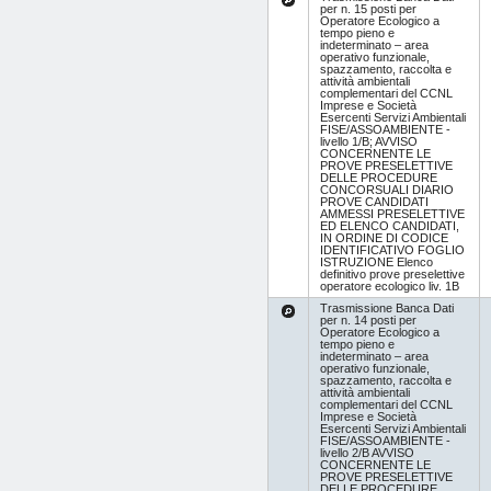
per n. 15 posti per
Operatore Ecologico a
tempo pieno e
indeterminato – area
operativo funzionale,
spazzamento, raccolta e
attività ambientali
complementari del CCNL
Imprese e Società
Esercenti Servizi Ambientali
FISE/ASSOAMBIENTE -
livello 1/B; AVVISO
CONCERNENTE LE
PROVE PRESELETTIVE
DELLE PROCEDURE
CONCORSUALI DIARIO
PROVE CANDIDATI
AMMESSI PRESELETTIVE
ED ELENCO CANDIDATI,
IN ORDINE DI CODICE
IDENTIFICATIVO FOGLIO
ISTRUZIONE Elenco
definitivo prove preselettive
operatore ecologico liv. 1B
Trasmissione Banca Dati
per n. 14 posti per
Operatore Ecologico a
tempo pieno e
indeterminato – area
operativo funzionale,
spazzamento, raccolta e
attività ambientali
complementari del CCNL
Imprese e Società
Esercenti Servizi Ambientali
FISE/ASSOAMBIENTE -
livello 2/B AVVISO
CONCERNENTE LE
PROVE PRESELETTIVE
DELLE PROCEDURE