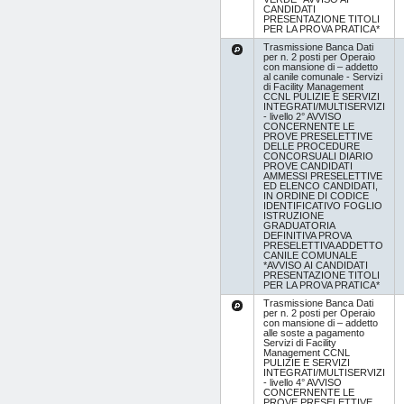
CANDIDATI
PRESENTAZIONE TITOLI
PER LA PROVA PRATICA*
Trasmissione Banca Dati
per n. 2 posti per Operaio
con mansione di – addetto
al canile comunale - Servizi
di Facility Management
CCNL PULIZIE E SERVIZI
INTEGRATI/MULTISERVIZI
- livello 2° AVVISO
CONCERNENTE LE
PROVE PRESELETTIVE
DELLE PROCEDURE
CONCORSUALI DIARIO
PROVE CANDIDATI
AMMESSI PRESELETTIVE
ED ELENCO CANDIDATI,
IN ORDINE DI CODICE
IDENTIFICATIVO FOGLIO
ISTRUZIONE
GRADUATORIA
DEFINITIVA PROVA
PRESELETTIVA ADDETTO
CANILE COMUNALE
*AVVISO AI CANDIDATI
PRESENTAZIONE TITOLI
PER LA PROVA PRATICA*
Trasmissione Banca Dati
per n. 2 posti per Operaio
con mansione di – addetto
alle soste a pagamento
Servizi di Facility
Management CCNL
PULIZIE E SERVIZI
INTEGRATI/MULTISERVIZI
- livello 4° AVVISO
CONCERNENTE LE
PROVE PRESELETTIVE