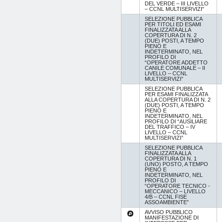
DEL VERDE – III LIVELLO
– CCNL MULTISERVIZI"
SELEZIONE PUBBLICA
PER TITOLI ED ESAMI
FINALIZZATA ALLA
COPERTURA DI N. 2
(DUE) POSTI, A TEMPO
PIENO E
INDETERMINATO, NEL
PROFILO DI
“OPERATORE ADDETTO
CANILE COMUNALE – II
LIVELLO – CCNL
MULTISERVIZI”
SELEZIONE PUBBLICA
PER ESAMI FINALIZZATA
ALLA COPERTURA DI N. 2
(DUE) POSTI, A TEMPO
PIENO E
INDETERMINATO, NEL
PROFILO DI “AUSILIARE
DEL TRAFFICO – IV
LIVELLO – CCNL
MULTISERVIZI”
SELEZIONE PUBBLICA
FINALIZZATA ALLA
COPERTURA DI N. 1
(UNO) POSTO, A TEMPO
PIENO E
INDETERMINATO, NEL
PROFILO DI
“OPERATORE TECNICO -
MECCANICO – LIVELLO
4/B – CCNL FISE
ASSOAMBIENTE”
AVVISO PUBBLICO
MANIFESTAZIONE DI