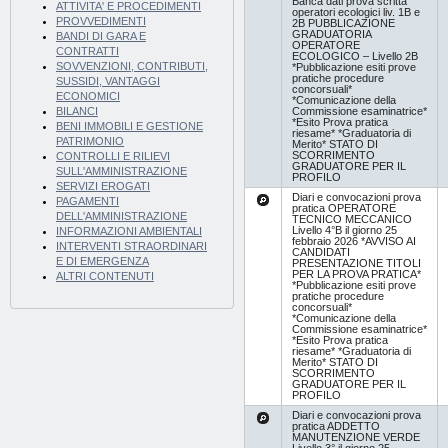
Banca dati prova scritta
ATTIVITA' E PROCEDIMENTI
operatori ecologici liv. 1B e
PROVVEDIMENTI
2B PUBBLICAZIONE
GRADUATORIA
BANDI DI GARA E
OPERATORE
CONTRATTI
ECOLOGICO – Livello 2B
SOVVENZIONI, CONTRIBUTI,
*Pubblicazione esiti prove
pratiche procedure
SUSSIDI, VANTAGGI
concorsuali*
ECONOMICI
*Comunicazione della
Commissione esaminatrice*
BILANCI
*Esito Prova pratica
BENI IMMOBILI E GESTIONE
riesame* *Graduatoria di
PATRIMONIO
Merito* STATO DI
SCORRIMENTO
CONTROLLI E RILIEVI
GRADUATORE PER IL
SULL'AMMINISTRAZIONE
PROFILO
SERVIZI EROGATI
Diari e convocazioni prova
PAGAMENTI
pratica OPERATORE
DELL'AMMINISTRAZIONE
TECNICO MECCANICO
Livello 4°B il giorno 25
INFORMAZIONI AMBIENTALI
febbraio 2026 *AVVISO AI
INTERVENTI STRAORDINARI
CANDIDATI
E DI EMERGENZA
PRESENTAZIONE TITOLI
PER LA PROVA PRATICA*
ALTRI CONTENUTI
*Pubblicazione esiti prove
pratiche procedure
concorsuali*
*Comunicazione della
Commissione esaminatrice*
*Esito Prova pratica
riesame* *Graduatoria di
Merito* STATO DI
SCORRIMENTO
GRADUATORE PER IL
PROFILO
Diari e convocazioni prova
pratica ADDETTO
MANUTENZIONE VERDE
Livello 3° il giorno 25