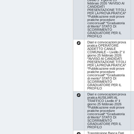
febbraio 2026 *AVVISO AI
CANDIDATI
PRESENTAZIONE TITOLI
PER LA PROVA PRATICA*
*Pubblicazione esiti prove
pratiche procedure
concorsuali* *Graduatoria
di Merito* STATO DI
SCORRIMENTO
GRADUATORE PER IL
PROFILO
Diari e convocazioni prova
pratica OPERATORE
ADDETTO CANILE
COMUNALE – Livello 2° il
giorno 25 febbraio 2026
*AVVISO AI CANDIDATI
PRESENTAZIONE TITOLI
PER LA PROVA PRATICA*
*Pubblicazione esiti prove
pratiche procedure
concorsuali* *Graduatoria
di merito* STATO DI
SCORRIMENTO
GRADUATORE PER IL
PROFILO
Diari e convocazioni prova
pratica AUSILIARI AL
TRAFFICO Livello 4° il
giorno 25 febbraio 2026
*Pubblicazione esiti prove
pratiche procedure
concorsuali* *Graduatoria
di Merito* STATO DI
SCORRIMENTO
GRADUATORE PER IL
PROFILO
Trasmissione Banca Dati