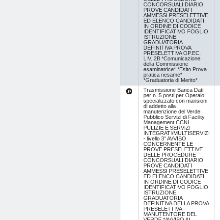
CONCORSUALI DIARIO
PROVE CANDIDATI
AMMESSI PRESELETTIVE
ED ELENCO CANDIDATI,
IN ORDINE DI CODICE
IDENTIFICATIVO FOGLIO
ISTRUZIONE
GRADUATORIA
DEFINITIVA PROVA
PRESELETTIVA OP.EC.
LIV. 2B *Comunicazione
della Commissione
esaminatrice* *Esito Prova
pratica riesame*
*Graduatoria di Merito*
Trasmissione Banca Dati
per n. 5 posti per Operaio
specializzato con mansioni
di addetto alla
manutenzione del Verde
Pubblico Servizi di Facility
Management CCNL
PULIZIE E SERVIZI
INTEGRATI/MULTISERVIZI
- livello 3° AVVISO
CONCERNENTE LE
PROVE PRESELETTIVE
DELLE PROCEDURE
CONCORSUALI DIARIO
PROVE CANDIDATI
AMMESSI PRESELETTIVE
ED ELENCO CANDIDATI,
IN ORDINE DI CODICE
IDENTIFICATIVO FOGLIO
ISTRUZIONE
GRADUATORIA
DEFINITIVA DELLA PROVA
PRESELETTIVA
MANUTENTORE DEL
VERDE *AVVISO AI