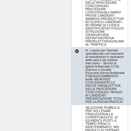
DELLE PROCEDURE
CONCORSUALI
PROCEDURE
CONCORSUALI DIARIO
PROVE CANDIDATI
AMMESSI PRESELETTIVE
ED ELENCO CANDIDATI,
IN ORDINE DI CODICE
IDENTIFICATIVO FOGLIO
ISTRUZIONE
GRADUATORIA
DEFINITIVA PROVA
PRESELETTIVA AUSILIARI
AL TRAFFICO
N. 1 posto per Operaio
specializzato con mansioni
di manutentore e riparatore
delle parti e dei sistemi
meccanici – Servizi di
Igiene Ambientale CCNL
Imprese e Società
Esercenti Servizi Ambientali
FISE/ASSOAMBIENTE -
livello 4/B AVVISO
CONCERNENTE LE
PROVE PRESELETTIVE
DELLE PROCEDURE
CONCORSUALI *AVVISO
AI CANDIDATI
PRESENTAZIONE TITOLI
PER LA PROVA PRATICA*
SELEZIONE PUBBLICA
PER SOLI ESAMI
FINALIZZATA ALLA
COPERTURA DI N. 15
(QUINDICI) POSTI, A
TEMPO PIENO E
INDETERMINATO, NEL
PROFILO DI OPERAIO