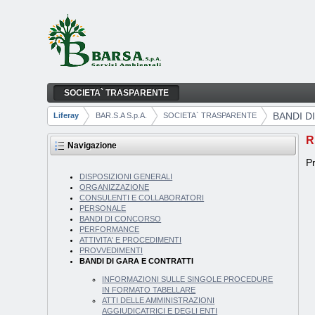
Salta al contenuto
SOCIETA` TRASPARENTE
BANDI DI GARA E CONTRATTI
Navigazione
BANDI D
Liferay
BAR.S.A S.p.A.
SOCIETA` TRASPARENTE
Breadcrumb
R
Navigazione
Pr
DISPOSIZIONI GENERALI
ORGANIZZAZIONE
CONSULENTI E COLLABORATORI
PERSONALE
BANDI DI CONCORSO
PERFORMANCE
ATTIVITA' E PROCEDIMENTI
PROVVEDIMENTI
BANDI DI GARA E CONTRATTI
INFORMAZIONI SULLE SINGOLE PROCEDURE
IN FORMATO TABELLARE
ATTI DELLE AMMINISTRAZIONI
AGGIUDICATRICI E DEGLI ENTI