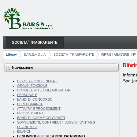
Salta al contenuto
SOCIETA` TRASPARENTE
BENI IMMOBILI E GESTIONE PATRIMONIO
Navigazione
BENI IMMOBILI 
Liferay
BAR.S.A S.p.A.
SOCIETA` TRASPARENTE
Breadcrumb
Riferi
Navigazione
Informa
Spa (ar
DISPOSIZIONI GENERALI
ORGANIZZAZIONE
CONSULENTI E COLLABORATORI
PERSONALE
BANDI DI CONCORSO
PERFORMANCE
ATTIVITA' E PROCEDIMENTI
PROVVEDIMENTI
BANDI DI GARA E CONTRATTI
SOVVENZIONI, CONTRIBUTI, SUSSIDI, VANTAGGI
ECONOMICI
BILANCI
BENI IMMOBILI E GESTIONE PATRIMONIO