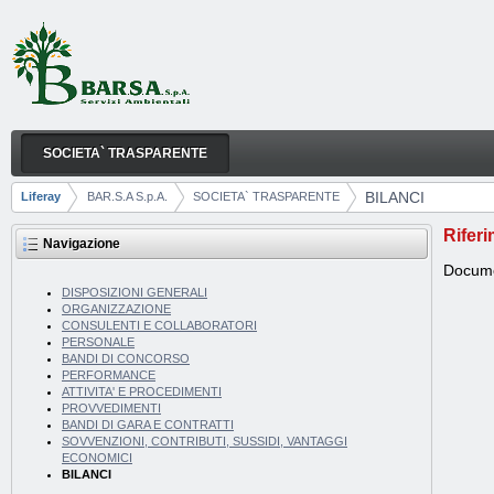
Salta al contenuto
SOCIETA` TRASPARENTE
BILANCI
Navigazione
BILANCI
Liferay
BAR.S.A S.p.A.
SOCIETA` TRASPARENTE
Breadcrumb
Riferi
Navigazione
Documen
DISPOSIZIONI GENERALI
ORGANIZZAZIONE
CONSULENTI E COLLABORATORI
PERSONALE
BANDI DI CONCORSO
PERFORMANCE
ATTIVITA' E PROCEDIMENTI
PROVVEDIMENTI
BANDI DI GARA E CONTRATTI
SOVVENZIONI, CONTRIBUTI, SUSSIDI, VANTAGGI
ECONOMICI
BILANCI