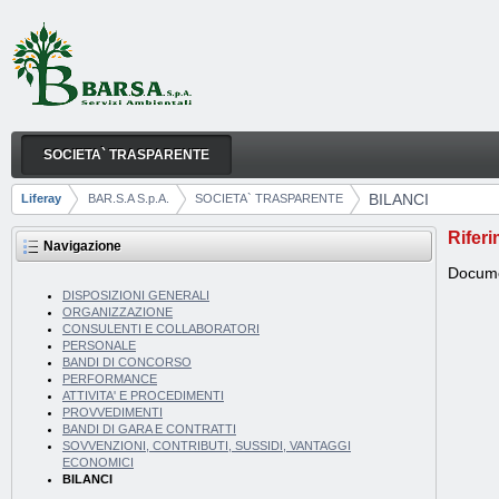
Salta al contenuto
SOCIETA` TRASPARENTE
BILANCI
Navigazione
BILANCI
Liferay
BAR.S.A S.p.A.
SOCIETA` TRASPARENTE
Breadcrumb
Riferi
Navigazione
Documen
DISPOSIZIONI GENERALI
ORGANIZZAZIONE
CONSULENTI E COLLABORATORI
PERSONALE
BANDI DI CONCORSO
PERFORMANCE
ATTIVITA' E PROCEDIMENTI
PROVVEDIMENTI
BANDI DI GARA E CONTRATTI
SOVVENZIONI, CONTRIBUTI, SUSSIDI, VANTAGGI
ECONOMICI
BILANCI