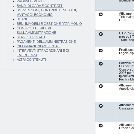
dipendente
PROVVEDIMENTI
BANDI DI GARA E CONTRATTI
SOVVENZIONI, CONTRIBUTI, SUSSIDI,
Affidamen
VANTAGGI ECONOMICI
Tribunale d
BILANCI
C.S.L.
BENI IMMOBILI E GESTIONE PATRIMONIO
CONTROLLI E RILIEVI
SULL'AMMINISTRAZIONE
CTP Cont
presso il T
SERVIZI EROGATI
Trani Rico
PAGAMENTI DELL'AMMINISTRAZIONE
INFORMAZIONI AMBIENTALI
Predispos
INTERVENTI STRAORDINARI E DI
Legale dip
EMERGENZA
ALTRI CONTENUTI
Servizio di
LIS per P
Concorsual
2026 per i 
Igiene Amb
Facility 
Affidament
Appello di
Affidamen
Cassazion
Affidamen
Crediti Soc