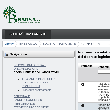
Salta al contenuto
SOCIETA` TRASPARENTE
CONSULENTI E COLLABORATORI
Navigazione
CONSULENTI E 
Liferay
BAR.S.A S.p.A.
SOCIETA` TRASPARENTE
Breadcrumb
Informazioni relativ
Navigazione
del decreto legisla
DISPOSIZIONI GENERALI
Dettaglio
Denomin
ORGANIZZAZIONE
CONSULENTI E COLLABORATORI
TITOLARI DI INCARICHI DI
COLLABORAZIONE O
Rilascio p
CONSULENZA
assistenza
in merito a
Procedura di Affidamento
941/2025 
R.G.N.R. 
PERSONALE
Repubblica
tribunale d
BANDI DI CONCORSO
PERFORMANCE
Appello S
ATTIVITA' E PROCEDIMENTI
di Appello 