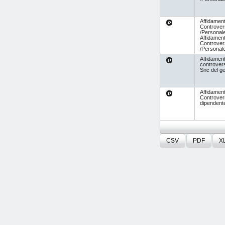
Affidament
Controvers
/Personal
Affidament
Controvers
/Personal
Affidament
controvers
Snc del ge
Affidament
Controver
dipendent
CSV
PDF
X