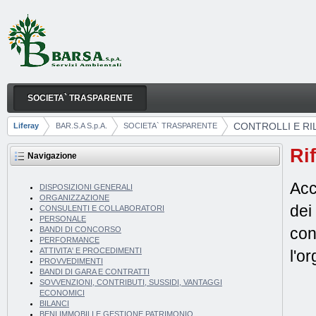
Salta al contenuto
SOCIETA` TRASPARENTE
CONTROLLI E RILIEVI SULL'AMMINISTRAZIONE
Navigazione
CONTROLLI E RI
Liferay
BAR.S.A S.p.A.
SOCIETA` TRASPARENTE
Breadcrumb
Ri
Navigazione
Acc
DISPOSIZIONI GENERALI
ORGANIZZAZIONE
dei
CONSULENTI E COLLABORATORI
PERSONALE
con
BANDI DI CONCORSO
PERFORMANCE
ATTIVITA' E PROCEDIMENTI
l'o
PROVVEDIMENTI
BANDI DI GARA E CONTRATTI
SOVVENZIONI, CONTRIBUTI, SUSSIDI, VANTAGGI
ECONOMICI
BILANCI
BENI IMMOBILI E GESTIONE PATRIMONIO