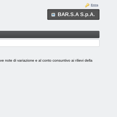
Entra
BAR.S.A S.p.A.
ive note di variazione e al conto consuntivo ai rilievi della