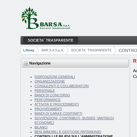
Salta al contenuto
SOCIETA` TRASPARENTE
CONTROLLI E RILIEVI SULL'AMMINISTRAZ
Navigazione
CONTROL
Liferay
BAR.S.A S.p.A.
SOCIETA` TRASPARENTE
Breadcrumb
R
Navigazione
Ac
Co
DISPOSIZIONI GENERALI
ORGANIZZAZIONE
CONSULENTI E COLLABORATORI
PERSONALE
BANDI DI CONCORSO
PERFORMANCE
ATTIVITA' E PROCEDIMENTI
PROVVEDIMENTI
BANDI DI GARA E CONTRATTI
SOVVENZIONI, CONTRIBUTI, SUSSIDI, VANTAGGI
ECONOMICI
BILANCI
BENI IMMOBILI E GESTIONE PATRIMONIO
CONTROLLI E RILIEVI SULL'AMMINISTRAZIONE