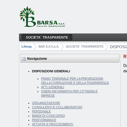
Salta al contenuto
SOCIETA` TRASPARENTE
DISPOSIZIONI GENERALI
Navigazione
DISPOSI
Liferay
BAR.S.A S.p.A.
SOCIETA` TRASPARENTE
Breadcrumb
R
Navigazione
Da
de
DISPOSIZIONI GENERALI
PIANO TRIENNALE PER LA PREVENZIONE
DELLA CORRUZIONE E DELLA TRASPARENZA
ATTI GENERALI
ONERI INFORMATIVI PER CITTADINI E
IMPRESE
ORGANIZZAZIONE
CONSULENTI E COLLABORATORI
PERSONALE
BANDI DI CONCORSO
PERFORMANCE
ATTIVITA' E PROCEDIMENTI