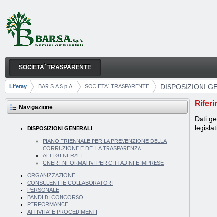
Salta al contenuto
SOCIETA` TRASPARENTE
DISPOSIZIONI GENERALI
Navigazione
DISPOSIZIONI G
Liferay
BAR.S.A S.p.A.
SOCIETA` TRASPARENTE
Breadcrumb
Riferi
Navigazione
Dati ge
legisla
DISPOSIZIONI GENERALI
PIANO TRIENNALE PER LA PREVENZIONE DELLA
CORRUZIONE E DELLA TRASPARENZA
ATTI GENERALI
ONERI INFORMATIVI PER CITTADINI E IMPRESE
ORGANIZZAZIONE
CONSULENTI E COLLABORATORI
PERSONALE
BANDI DI CONCORSO
PERFORMANCE
ATTIVITA' E PROCEDIMENTI