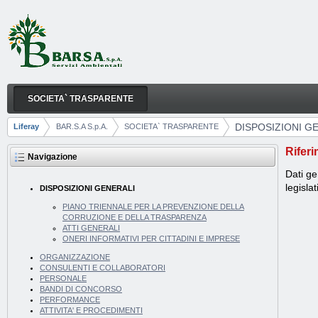
Salta al contenuto
SOCIETA` TRASPARENTE
DISPOSIZIONI GENERALI
Navigazione
DISPOSIZIONI G
Liferay
BAR.S.A S.p.A.
SOCIETA` TRASPARENTE
Breadcrumb
Riferi
Navigazione
Dati ge
legisla
DISPOSIZIONI GENERALI
PIANO TRIENNALE PER LA PREVENZIONE DELLA
CORRUZIONE E DELLA TRASPARENZA
ATTI GENERALI
ONERI INFORMATIVI PER CITTADINI E IMPRESE
ORGANIZZAZIONE
CONSULENTI E COLLABORATORI
PERSONALE
BANDI DI CONCORSO
PERFORMANCE
ATTIVITA' E PROCEDIMENTI