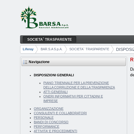
Salta al contenuto
SOCIETA` TRASPARENTE
DISPOSIZIONI GENERALI
Navigazione
DISPOSI
Liferay
BAR.S.A S.p.A.
SOCIETA` TRASPARENTE
Breadcrumb
R
Navigazione
Da
de
DISPOSIZIONI GENERALI
PIANO TRIENNALE PER LA PREVENZIONE
DELLA CORRUZIONE E DELLA TRASPARENZA
ATTI GENERALI
ONERI INFORMATIVI PER CITTADINI E
IMPRESE
ORGANIZZAZIONE
CONSULENTI E COLLABORATORI
PERSONALE
BANDI DI CONCORSO
PERFORMANCE
ATTIVITA' E PROCEDIMENTI