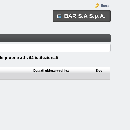
Entra
BAR.S.A S.p.A.
e proprie attività istituzionali
Data di ultima modifica
Doc