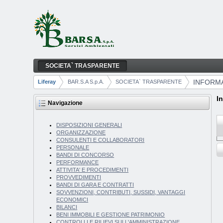
Salta al contenuto
SOCIETA` TRASPARENTE
INFORMAZIONI AMBIENTALI
Navigazione
INFORMA
Liferay
BAR.S.A S.p.A.
SOCIETA` TRASPARENTE
Breadcrumb
I
Navigazione
DISPOSIZIONI GENERALI
ORGANIZZAZIONE
CONSULENTI E COLLABORATORI
PERSONALE
BANDI DI CONCORSO
PERFORMANCE
ATTIVITA' E PROCEDIMENTI
PROVVEDIMENTI
BANDI DI GARA E CONTRATTI
SOVVENZIONI, CONTRIBUTI, SUSSIDI, VANTAGGI
ECONOMICI
BILANCI
BENI IMMOBILI E GESTIONE PATRIMONIO
CONTROLLI E RILIEVI SULL'AMMINISTRAZIONE