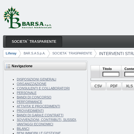
Salta al contenuto
SOCIETA` TRASPARENTE
INTERVENTI STRAORDINARI E DI EMERGENZA
Navigazione
INTERVENTI STR
Liferay
BAR.S.A S.p.A.
SOCIETA` TRASPARENTE
Breadcrumb
Navigazione
Titolo
Conte
DISPOSIZIONI GENERALI
ORGANIZZAZIONE
CSV
PDF
XLS
CONSULENTI E COLLABORATORI
PERSONALE
BANDI DI CONCORSO
PERFORMANCE
ATTIVITA' E PROCEDIMENTI
PROVVEDIMENTI
BANDI DI GARA E CONTRATTI
SOVVENZIONI, CONTRIBUTI, SUSSIDI,
VANTAGGI ECONOMICI
BILANCI
BENI IMMOBILI E GESTIONE