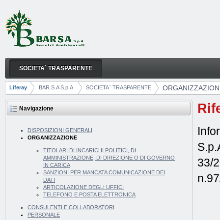
Salta al contenuto
SOCIETA` TRASPARENTE
ORGANIZZAZIONE
Navigazione
ORGANIZZAZION
Liferay
BAR.S.A S.p.A.
SOCIETA` TRASPARENTE
Breadcrumb
Rif
Navigazione
Info
DISPOSIZIONI GENERALI
ORGANIZZAZIONE
S.p.
TITOLARI DI INCARICHI POLITICI, DI
AMMINISTRAZIONE, DI DIREZIONE O DI GOVERNO
33/2
IN CARICA
SANZIONI PER MANCATA COMUNICAZIONE DEI
n.97
DATI
ARTICOLAZIONE DEGLI UFFICI
TELEFONO E POSTA ELETTRONICA
CONSULENTI E COLLABORATORI
PERSONALE