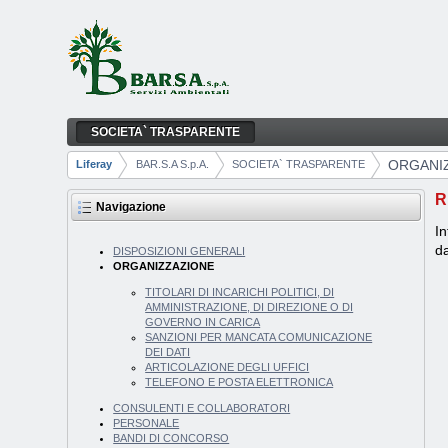
Salta al contenuto
SOCIETA` TRASPARENTE
ORGANIZZAZIONE
Navigazione
ORGANI
Liferay
BAR.S.A S.p.A.
SOCIETA` TRASPARENTE
Breadcrumb
R
Navigazione
In
da
DISPOSIZIONI GENERALI
ORGANIZZAZIONE
TITOLARI DI INCARICHI POLITICI, DI
AMMINISTRAZIONE, DI DIREZIONE O DI
GOVERNO IN CARICA
SANZIONI PER MANCATA COMUNICAZIONE
DEI DATI
ARTICOLAZIONE DEGLI UFFICI
TELEFONO E POSTA ELETTRONICA
CONSULENTI E COLLABORATORI
PERSONALE
BANDI DI CONCORSO