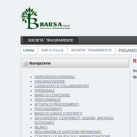
Salta al contenuto
SOCIETA` TRASPARENTE
PAGAMENTI DELL'AMMINISTRAZIONE
Navigazione
PAGAMEN
Liferay
BAR.S.A S.p.A.
SOCIETA` TRASPARENTE
Breadcrumb
R
Navigazione
In
qu
DISPOSIZIONI GENERALI
ORGANIZZAZIONE
CONSULENTI E COLLABORATORI
PERSONALE
BANDI DI CONCORSO
PERFORMANCE
ATTIVITA' E PROCEDIMENTI
PROVVEDIMENTI
BANDI DI GARA E CONTRATTI
SOVVENZIONI, CONTRIBUTI, SUSSIDI, VANTAGGI
ECONOMICI
BILANCI
BENI IMMOBILI E GESTIONE PATRIMONIO
CONTROLLI E RILIEVI SULL'AMMINISTRAZIONE