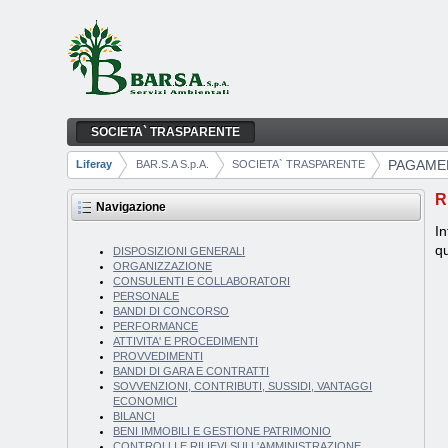
Salta al contenuto
SOCIETA` TRASPARENTE
PAGAMENTI DELL'AMMINISTRAZIONE
Navigazione
PAGAMEN
Liferay
BAR.S.A S.p.A.
SOCIETA` TRASPARENTE
Breadcrumb
R
Navigazione
In
qu
DISPOSIZIONI GENERALI
ORGANIZZAZIONE
CONSULENTI E COLLABORATORI
PERSONALE
BANDI DI CONCORSO
PERFORMANCE
ATTIVITA' E PROCEDIMENTI
PROVVEDIMENTI
BANDI DI GARA E CONTRATTI
SOVVENZIONI, CONTRIBUTI, SUSSIDI, VANTAGGI
ECONOMICI
BILANCI
BENI IMMOBILI E GESTIONE PATRIMONIO
CONTROLLI E RILIEVI SULL'AMMINISTRAZIONE