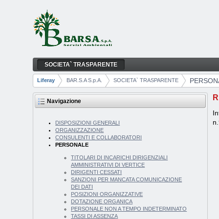
Salta al contenuto
SOCIETA` TRASPARENTE
PERSONALE
Navigazione
PERSON
Liferay
BAR.S.A S.p.A.
SOCIETA` TRASPARENTE
Breadcrumb
R
Navigazione
In
n
DISPOSIZIONI GENERALI
ORGANIZZAZIONE
CONSULENTI E COLLABORATORI
PERSONALE
TITOLARI DI INCARICHI DIRIGENZIALI
AMMINISTRATIVI DI VERTICE
DIRIGENTI CESSATI
SANZIONI PER MANCATA COMUNICAZIONE
DEI DATI
POSIZIONI ORGANIZZATIVE
DOTAZIONE ORGANICA
PERSONALE NON A TEMPO INDETERMINATO
TASSI DI ASSENZA