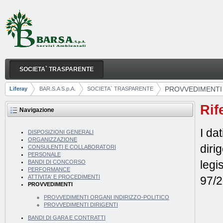
Salta al contenuto
SOCIETA` TRASPARENTE
PROVVEDIMENTI
Navigazione
PROVVEDIMENTI
Liferay
BAR.S.A S.p.A.
SOCIETA` TRASPARENTE
Breadcrumb
Rif
Navigazione
I da
DISPOSIZIONI GENERALI
ORGANIZZAZIONE
diri
CONSULENTI E COLLABORATORI
PERSONALE
legi
BANDI DI CONCORSO
PERFORMANCE
ATTIVITA' E PROCEDIMENTI
97/
PROVVEDIMENTI
PROVVEDIMENTI ORGANI INDIRIZZO-POLITICO
PROVVEDIMENTI DIRIGENTI
BANDI DI GARA E CONTRATTI