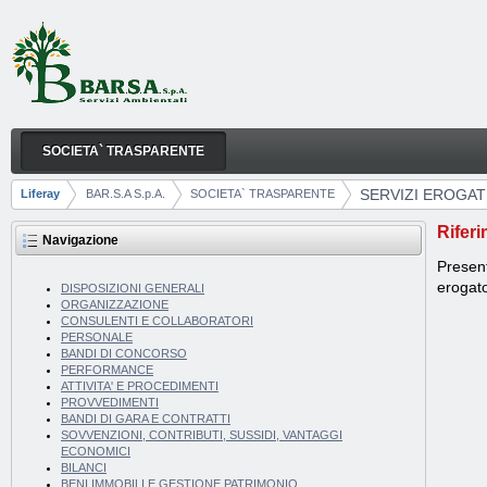
Salta al contenuto
SOCIETA` TRASPARENTE
SERVIZI EROGATI
Navigazione
SERVIZI EROGAT
Liferay
BAR.S.A S.p.A.
SOCIETA` TRASPARENTE
Breadcrumb
Riferi
Navigazione
Present
erogat
DISPOSIZIONI GENERALI
ORGANIZZAZIONE
CONSULENTI E COLLABORATORI
PERSONALE
BANDI DI CONCORSO
PERFORMANCE
ATTIVITA' E PROCEDIMENTI
PROVVEDIMENTI
BANDI DI GARA E CONTRATTI
SOVVENZIONI, CONTRIBUTI, SUSSIDI, VANTAGGI
ECONOMICI
BILANCI
BENI IMMOBILI E GESTIONE PATRIMONIO