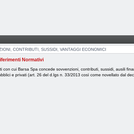
NTAGGI ECONOMICI
IONI, CONTRIBUTI, SUSSIDI, VANTAGGI ECONOMICI
iferimenti Normativi
ti con cui Barsa Spa concede sovvenzioni, contributi, sussidi, ausili fi
bblici e privati (art. 26 del d.lgs n. 33/2013 così come novellato dal de