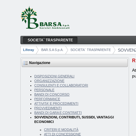
Salta al contenuto
SOCIETA` TRASPARENTE
SOVVENZIONI, CONTRIBUTI, SUSSIDI, VA
Navigazione
SOVVENZ
Liferay
BAR.S.A S.p.A.
SOCIETA` TRASPARENTE
Breadcrumb
R
Navigazione
At
pu
DISPOSIZIONI GENERALI
ORGANIZZAZIONE
CONSULENTI E COLLABORATORI
PERSONALE
BANDI DI CONCORSO
PERFORMANCE
ATTIVITA' E PROCEDIMENTI
PROVVEDIMENTI
BANDI DI GARA E CONTRATTI
SOVVENZIONI, CONTRIBUTI, SUSSIDI, VANTAGGI
ECONOMICI
CRITERI E MODALITÀ
ATTI DI CONCESSIONE