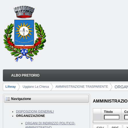
Salta al contenuto
ALBO PRETORIO
ORGANIZZAZIONE
Navigazione
ORGAN
Liferay
Uggiano La Chiesa
AMMINISTRAZIONE TRASPARENTE
Breadcrumb
Navigazione
AMMINISTRAZION
DISPOSIZIONI GENERALI
Titolo
Co
ORGANIZZAZIONE
ORGANI DI INDIRIZZO POLITICO-
AMMINISTRATIVO