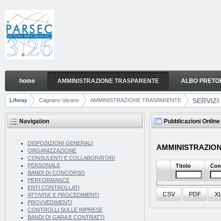
Skip to Content
home
AMMINISTRAZIONE TRASPARENTE
ALBO PRETO
SERVIZI EROGATI
Navigation
SERVIZI
Liferay
Cagnano Varano
AMMINISTRAZIONE TRASPARENTE
Breadcrumbs
Navigation
Pubblicazioni Online
DISPOSIZIONI GENERALI
AMMINISTRAZIONE
ORGANIZZAZIONE
CONSULENTI E COLLABORATORI
PERSONALE
Titolo
Con
BANDI DI CONCORSO
PERFORMANCE
ENTI CONTROLLATI
CSV
PDF
X
ATTIVITA' E PROCEDIMENTI
PROVVEDIMENTI
CONTROLLI SULLE IMPRESE
BANDI DI GARA E CONTRATTI