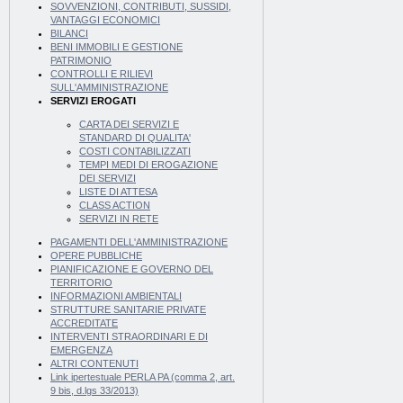
SOVVENZIONI, CONTRIBUTI, SUSSIDI,
VANTAGGI ECONOMICI
BILANCI
BENI IMMOBILI E GESTIONE
PATRIMONIO
CONTROLLI E RILIEVI
SULL'AMMINISTRAZIONE
SERVIZI EROGATI
CARTA DEI SERVIZI E
STANDARD DI QUALITA'
COSTI CONTABILIZZATI
TEMPI MEDI DI EROGAZIONE
DEI SERVIZI
LISTE DI ATTESA
CLASS ACTION
SERVIZI IN RETE
PAGAMENTI DELL'AMMINISTRAZIONE
OPERE PUBBLICHE
PIANIFICAZIONE E GOVERNO DEL
TERRITORIO
INFORMAZIONI AMBIENTALI
STRUTTURE SANITARIE PRIVATE
ACCREDITATE
INTERVENTI STRAORDINARI E DI
EMERGENZA
ALTRI CONTENUTI
Link ipertestuale PERLA PA (comma 2, art.
9 bis, d.lgs 33/2013)